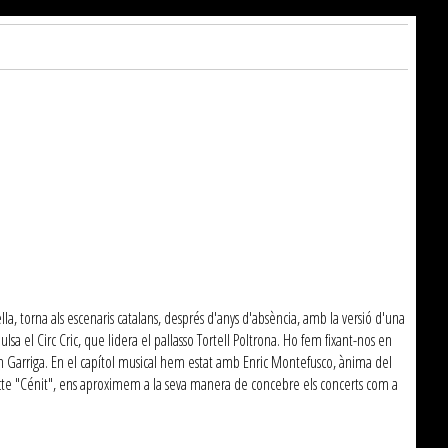
la, torna als escenaris catalans, després d'anys d'absència, amb la versió d'una
 el Circ Cric, que lidera el pallasso Tortell Poltrona. Ho fem fixant-nos en
oan Garriga. En el capítol musical hem estat amb Enric Montefusco, ànima del
ojecte "Cénit", ens aproximem a la seva manera de concebre els concerts com a