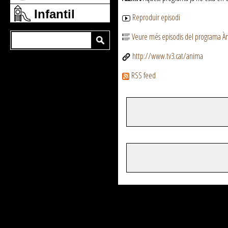
Infantil
Reproduir episodi
Veure més episodis del programa À
http://www.tv3.cat/anima
RSS feed