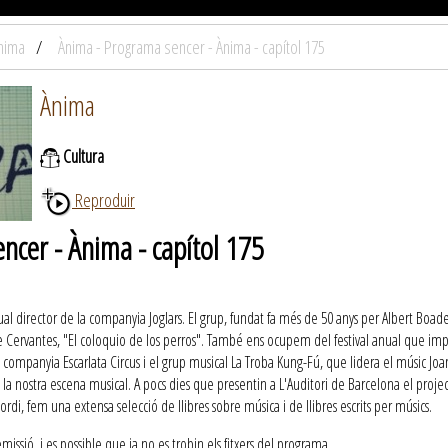
nima
Ànima - Programa sencer - Ànima - capítol 175
Ànima
Cultura
Reproduir
ncer - Ànima - capítol 175
ual director de la companyia Joglars. El grup, fundat fa més de 50 anys per Albert Boadel
Cervantes, "El coloquio de los perros". També ens ocupem del festival anual que impulsa
a companyia Escarlata Circus i el grup musical La Troba Kung-Fú, que lidera el músic J
de la nostra escena musical. A pocs dies que presentin a L'Auditori de Barcelona el pr
Jordi, fem una extensa selecció de llibres sobre música i de llibres escrits per músics.
ssió, i es possible que ja no es trobin els fitxers del programa.