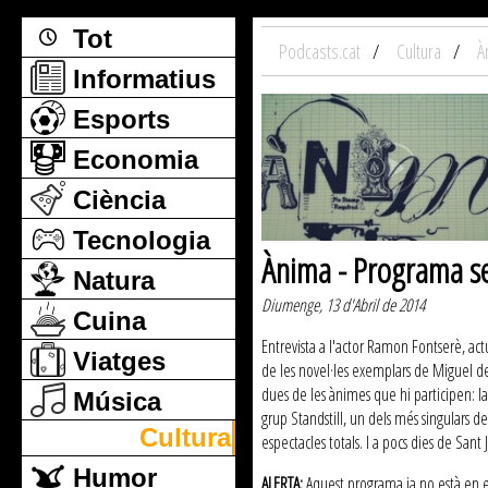
Tot
Podcasts.cat
Cultura
À
Informatius
Esports
Economia
Ciència
Tecnologia
Ànima - Programa se
Natura
Diumenge, 13 d'Abril de 2014
Cuina
Entrevista a l'actor Ramon Fontserè, act
Viatges
de les novel·les exemplars de Miguel de 
dues de les ànimes que hi participen: l
Música
grup Standstill, un dels més singulars 
Cultura
espectacles totals. I a pocs dies de Sant 
Humor
ALERTA:
Aquest programa ja no està en emi