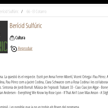
erícid Sulfúric
66 - El Cotarro
Berícid Sulfúric
Cultura
Reproduir
dina. La qüestió és el respecte. Escrit per Anna Ferrer Albertí, Vicent Ortega i Pau Pé
ina, Pau Pérez com a Jacint Codina, Clara Schwarze com a Rosa Codina​ i les col·laborac
 Sintonia de Jordi Borrull. Música de l'episodi: Trabant 33 - Ciao Ciao Jon Algar - Bo
an Andersen - Everything We Know Ivy-Rose Lyon - If That Ain't Love Max Anson - A Slig
ssió, i es possible que ja no es trobin els fitxers del programa.