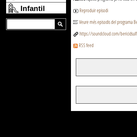
Infantil
Reproduir episodi
Veure més episodis del programa Ber
https://soundcloud.com/bericidsulf
RSS feed