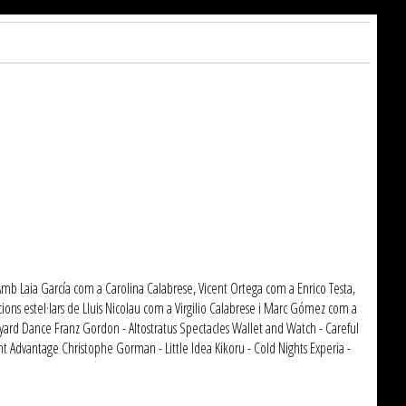
rez. Amb Laia García com a Carolina Calabrese, Vicent Ortega com a Enrico Testa,
ions estel·lars de Lluis Nicolau com a Virgilio Calabrese i Marc Gómez com a
neyard Dance Franz Gordon - Altostratus Spectacles Wallet and Watch - Careful
ht Advantage Christophe Gorman - Little Idea Kikoru - Cold Nights Experia -