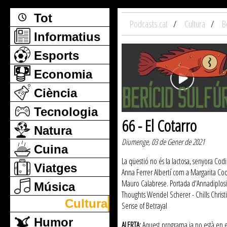
Tot
Podcasts.cat
Cultura
B
Informatius
Esports
Economia
Ciència
Tecnologia
66 - El Cotarro
Natura
Diumenge, 03 de Gener de 2021
Cuina
La qüestió no és la lactosa, senyora Co
Viatges
Anna Ferrer Albertí com a Margarita Cod
Mauro Calabrese. Portada d'Annadiplosis.
Música
Thoughts Wendel Scherer - Chills Christi
Cultura
Sense of Betrayal
Humor
ALERTA:
Aquest programa ja no està en emi