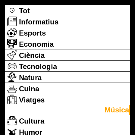
Tot
Informatius
Esports
Economia
Ciència
Tecnologia
Natura
Cuina
Viatges
Música
Cultura
Humor