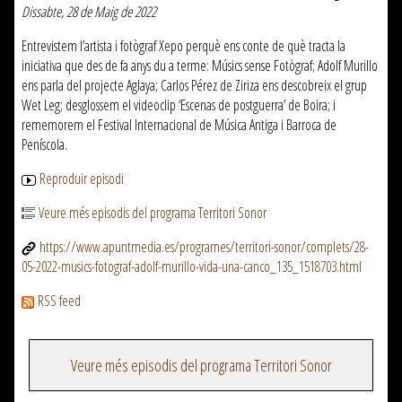
Dissabte, 28 de Maig de 2022
Entrevistem l’artista i fotògraf Xepo perquè ens conte de què tracta la
iniciativa que des de fa anys du a terme: Músics sense Fotògraf; Adolf Murillo
ens parla del projecte Aglaya; Carlos Pérez de Ziriza ens descobreix el grup
Wet Leg; desglossem el videoclip ‘Escenas de postguerra’ de Boira; i
rememorem el Festival Internacional de Música Antiga i Barroca de
Peníscola.
Reproduir episodi
Veure més episodis del programa Territori Sonor
https://www.apuntmedia.es/programes/territori-sonor/complets/28-
05-2022-musics-fotograf-adolf-murillo-vida-una-canco_135_1518703.html
RSS feed
Veure més episodis del programa Territori Sonor