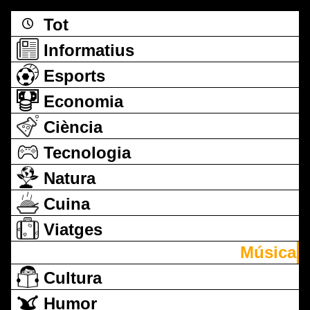
Tot
Informatius
Esports
Economia
Ciència
Tecnologia
Natura
Cuina
Viatges
Música
Cultura
Humor