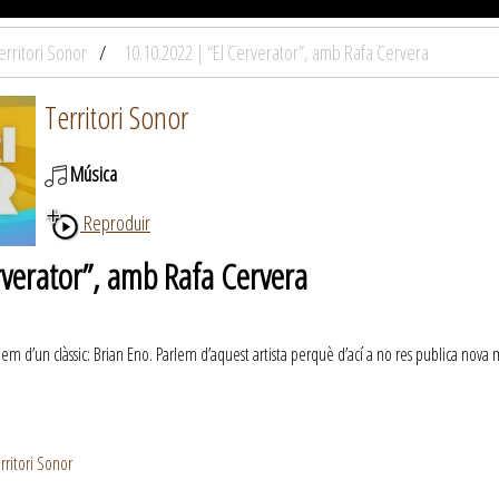
erritori Sonor
10.10.2022 | “El Cerverator”, amb Rafa Cervera
Territori Sonor
Música
Reproduir
rverator”, amb Rafa Cervera
m d’un clàssic: Brian Eno. Parlem d’aquest artista perquè d’ací a no res publica nova mú
rritori Sonor