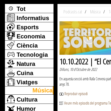
Tot
Podcasts.cat
Música
T
Informatius
Esports
Economia
Ciència
Tecnologia
10.10.2022 | “El Ce
Natura
Dilluns, 10 d'Octubre de 2022
Cuina
En aquesta secció amb Rafa Cervera parle
Viatges
anys 70.
Música
Reproduir episodi
Cultura
Veure més episodis del programa Te
Humor