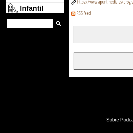
https://www.apuntmedia.es/program
Infantil
RSS feed
Sobre Podca