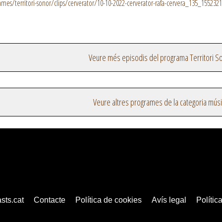
es/territori-sonor/clips/cerverator/10-10-2022-cerverator-rafa-cervera_135_155232
Veure més episodis del programa Territori S
Veure altres programes de la categoria mús
sts.cat
Contacte
Política de cookies
Avís legal
Política