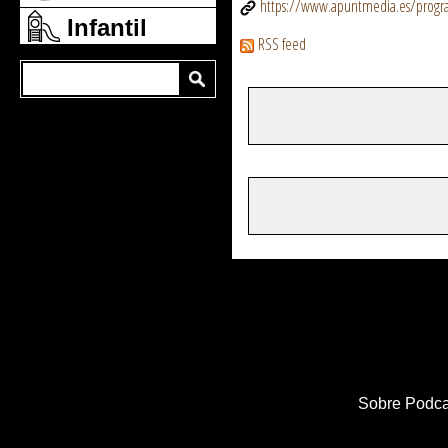
https://www.apuntmedia.es/program
Infantil
RSS feed
Sobre Podca