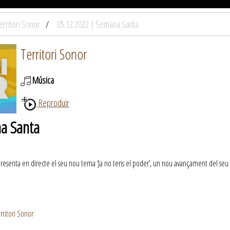
erritori Sonor
05.12.2022 | Semana Santa
Territori Sonor
Música
Reproduir
a Santa
esenta en directe el seu nou tema ‘Ja no tens el poder’, un nou avançament del seu pr
rritori Sonor