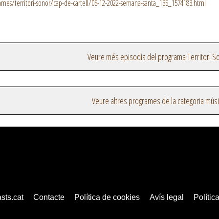
es/territori-sonor/cap-de-cartell/05-12-2022-semana-santa_135_1574183.html
Veure més episodis del programa Territori S
Veure altres programes de la categoria mús
sts.cat
Contacte
Política de cookies
Avís legal
Política