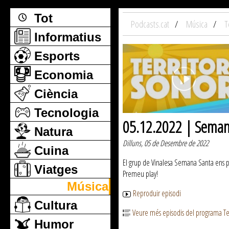
Tot
Podcasts.cat
Música
T
Informatius
Esports
Economia
Ciència
Tecnologia
05.12.2022 | Seman
Natura
Dilluns, 05 de Desembre de 2022
Cuina
El grup de Vinalesa Semana Santa ens pr
Viatges
Premeu play!
Música
Reproduir episodi
Cultura
Veure més episodis del programa Te
Humor