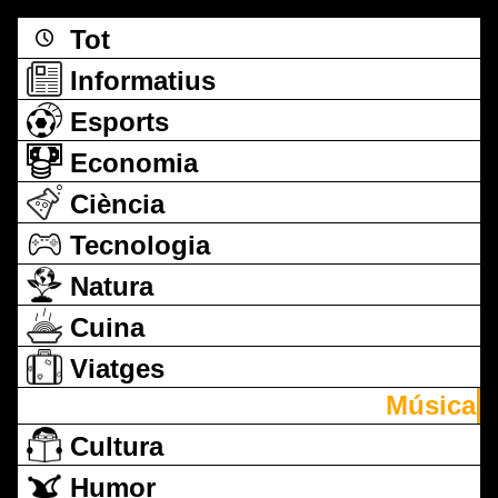
Tot
Informatius
Esports
Economia
Ciència
Tecnologia
Natura
Cuina
Viatges
Música
Cultura
Humor