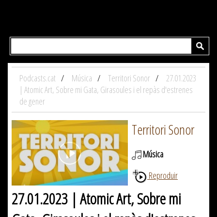
Podcasts.cat
Música
Territori Sonor
27.01.2023
| Atomic Art, Sobre mi Gata, Girasoules i el repàs d'estrenes
de gener
Territori Sonor
Música
Reproduir
27.01.2023 | Atomic Art, Sobre mi