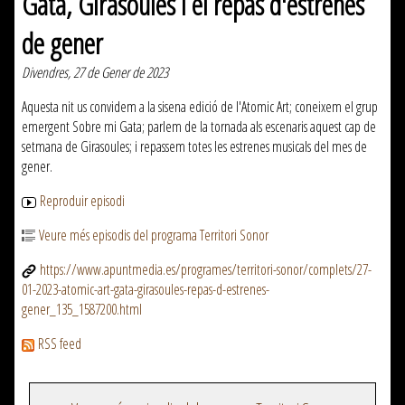
Gata, Girasoules i el repàs d'estrenes
de gener
Divendres, 27 de Gener de 2023
Aquesta nit us convidem a la sisena edició de l'Atomic Art; coneixem el grup
emergent Sobre mi Gata; parlem de la tornada als escenaris aquest cap de
setmana de Girasoules; i repassem totes les estrenes musicals del mes de
gener.
Reproduir episodi
Veure més episodis del programa Territori Sonor
https://www.apuntmedia.es/programes/territori-sonor/complets/27-
01-2023-atomic-art-gata-girasoules-repas-d-estrenes-
gener_135_1587200.html
RSS feed