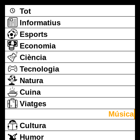
Tot
Informatius
Esports
Economia
Ciència
Tecnologia
Natura
Cuina
Viatges
Música
Cultura
Humor