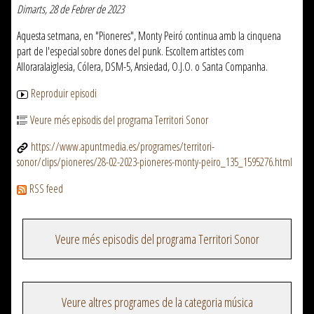
Dimarts, 28 de Febrer de 2023
Aquesta setmana, en "Pioneres", Monty Peiró continua amb la cinquena
part de l'especial sobre dones del punk. Escoltem artistes com
Alloraralaiglesia, Cólera, DSM-5, Ansiedad, O.J.O. o Santa Companha.
Reproduir episodi
Veure més episodis del programa Territori Sonor
https://www.apuntmedia.es/programes/territori-
sonor/clips/pioneres/28-02-2023-pioneres-monty-peiro_135_1595276.html
RSS feed
Veure més episodis del programa Territori Sonor
Veure altres programes de la categoria música