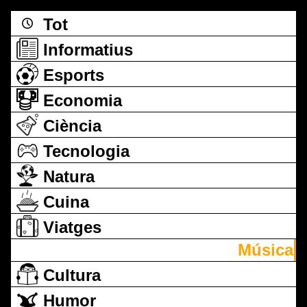
Tot
Informatius
Esports
Economia
Ciència
Tecnologia
Natura
Cuina
Viatges
Música
Cultura
Humor