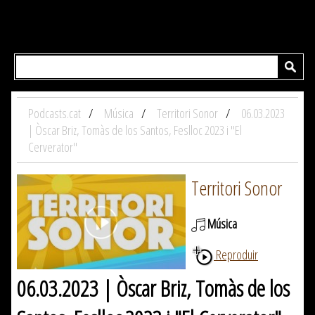
Podcasts.cat
Música
Territori Sonor
06.03.2023
| Òscar Briz, Tomàs de los Santos, Feslloc 2023 i "El
Cerverator"
Territori Sonor
Música
Reproduir
06.03.2023 | Òscar Briz, Tomàs de los