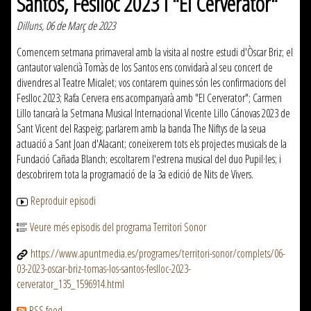
Santos, Feslloc 2023 i "El Cerverator"
Dilluns, 06 de Març de 2023
Comencem setmana primaveral amb la visita al nostre estudi d'Òscar Briz; el
cantautor valencià Tomàs de los Santos ens convidarà al seu concert de
divendres al Teatre Micalet; vos contarem quines són les confirmacions del
Feslloc 2023; Rafa Cervera ens acompanyarà amb "El Cerverator"; Carmen
Lillo tancarà la Setmana Musical Internacional Vicente Lillo Cánovas 2023 de
Sant Vicent del Raspeig; parlarem amb la banda The Niftys de la seua
actuació a Sant Joan d'Alacant; coneixerem tots els projectes musicals de la
Fundació Cañada Blanch; escoltarem l'estrena musical del duo Pupil·les; i
descobrirem tota la programació de la 3a edició de Nits de Vivers.
Reproduir episodi
Veure més episodis del programa Territori Sonor
https://www.apuntmedia.es/programes/territori-sonor/complets/06-
03-2023-oscar-briz-tomas-los-santos-feslloc-2023-
cerverator_135_1596914.html
RSS feed