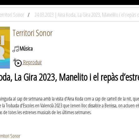
erritori Sonor
24.03.2023 | Aina Koda, La Gira 2023, Manelito i el repàs
Territori Sonor
Música
Reproduir
da, La Gira 2023, Manelito i el repàs d’est
inguda al cap de setmana amb la visita d'Aina Koda com a cap de cartell de la nit, que 
la Trobada d'Escoles en Valencià 2023 que tenen lloc dissabte a Benissa, on actuen els g
pàs de totes les estrenes musicals de les últimes setmanes.
rritori Sonor