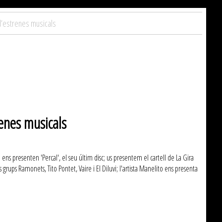
 d’estrenes musicals
renes musicals
ens presenten 'Percal', el seu últim disc; us presentem el cartell de La Gira
rups Ramonets, Tito Pontet, Vaire i El Diluvi; l'artista Manelito ens presenta