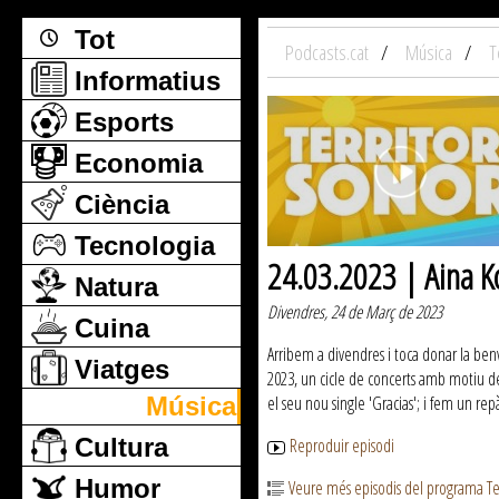
Tot
Podcasts.cat
Música
T
Informatius
Esports
Economia
Ciència
Tecnologia
24.03.2023 | Aina Ko
Natura
Divendres, 24 de Març de 2023
Cuina
Arribem a divendres i toca donar la benv
Viatges
2023, un cicle de concerts amb motiu de 
Música
el seu nou single 'Gracias'; i fem un re
Cultura
Reproduir episodi
Humor
Veure més episodis del programa Te