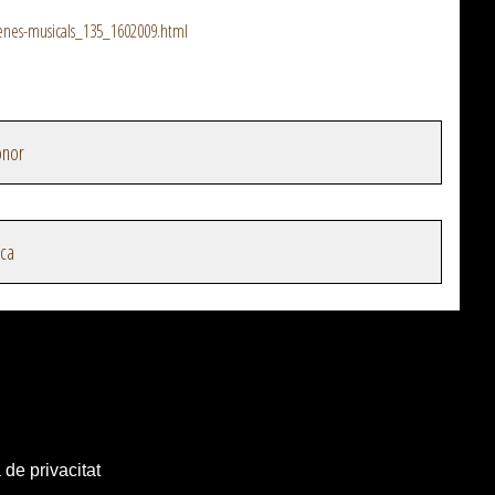
renes-musicals_135_1602009.html
onor
ica
 de privacitat