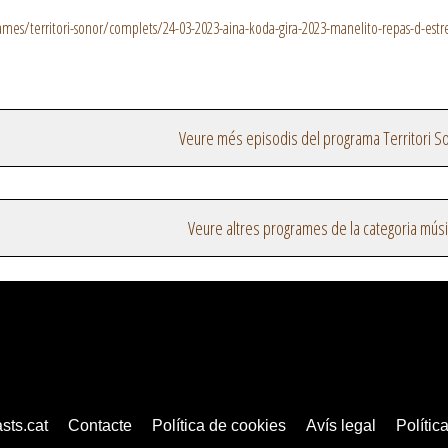
es/territori-sonor/complets/24-03-2023-aina-koda-gira-2023-manelito-repas-d-est
Veure més episodis del programa Territori S
Veure altres programes de la categoria mús
sts.cat
Contacte
Política de cookies
Avís legal
Política