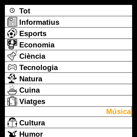
Tot
Informatius
Esports
Economia
Ciència
Tecnologia
Natura
Cuina
Viatges
Música
Cultura
Humor