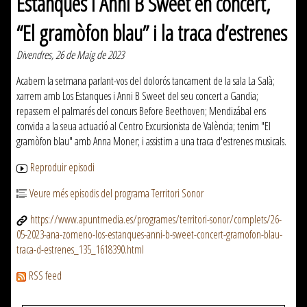
Estanques i Anni B Sweet en concert,
“El gramòfon blau” i la traca d’estrenes
Divendres, 26 de Maig de 2023
Acabem la setmana parlant-vos del dolorós tancament de la sala La Salà;
xarrem amb Los Estanques i Anni B Sweet del seu concert a Gandia;
repassem el palmarés del concurs Before Beethoven; Mendizábal ens
convida a la seua actuació al Centro Excursionista de València; tenim "El
gramòfon blau" amb Anna Moner; i assistim a una traca d'estrenes musicals.
Reproduir episodi
Veure més episodis del programa Territori Sonor
https://www.apuntmedia.es/programes/territori-sonor/complets/26-
05-2023-ana-zomeno-los-estanques-anni-b-sweet-concert-gramofon-blau-
traca-d-estrenes_135_1618390.html
RSS feed