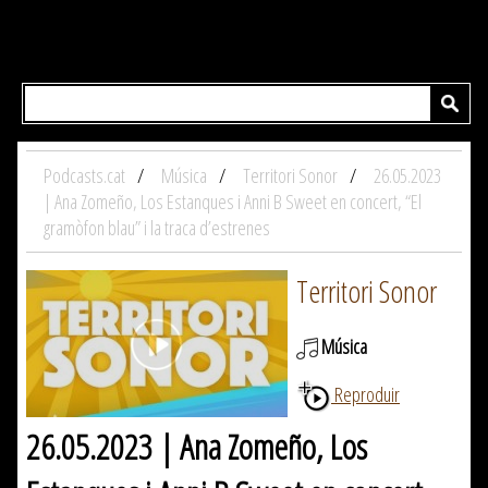
Podcasts.cat
Música
Territori Sonor
26.05.2023
| Ana Zomeño, Los Estanques i Anni B Sweet en concert, “El
gramòfon blau” i la traca d’estrenes
Territori Sonor
Música
Reproduir
26.05.2023 | Ana Zomeño, Los