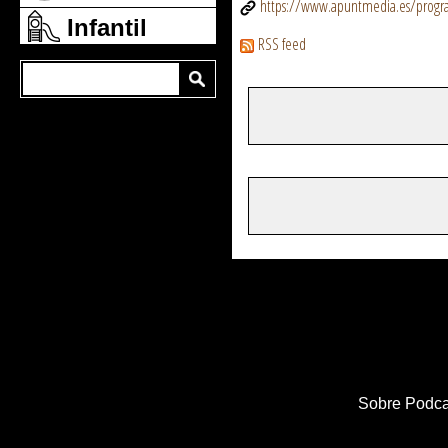
https://www.apuntmedia.es/program
Infantil
RSS feed
Sobre Podca