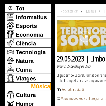
Tot
Podcasts.cat
Música
T
Informatius
Esports
Economia
Ciència
Tecnologia
29.05.2023 | Limbo
Natura
Dilluns, 29 de Maig de 2023
Cuina
El grup Limbo Cabaret, format per l'arti
Viatges
treball compost per onze cançons on repa
Música
Reproduir episodi
Cultura
Veure més episodis del programa Te
Humor