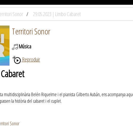
erritori Sonor
29.05.2023 | Limbo Cabaret
Territori Sonor
Música
Reproduir
 Cabaret
sta multidisciplinària Belén Riquelme i el pianista Gilberto Aubán, ens acompanya aques
ssen la història del cabaret i el cuplet.
rritori Sonor