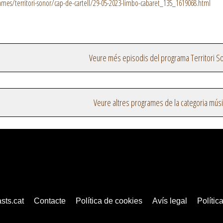
es/territori-sonor/cap-de-cartell/29-05-2023-limbo-cabaret_135_1619068.html
Veure més episodis del programa Territori S
Veure altres programes de la categoria mús
sts.cat
Contacte
Política de cookies
Avís legal
Política