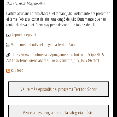
Dimarts, 30 de Maig de 2023
L'artista asturiana Lorena Álvarez i el cantant Julio Bustamante ens presenten
el tema 'Pobles al costat del riu', una cançó de Julio Bustamante que han
cantat els dos a duet. Prem play per a descobrir-ne tots els detalls.
Reproduir episodi
Veure més episodis del programa Territori Sonor
https://www.apuntmedia.es/programes/territori-sonor/clips/30-05-
2023-nou-tema-lorena-alvarez-julio-bustamante_135_1619386.html
RSS feed
Veure més episodis del programa Territori Sonor
Veure altres programes de la categoria música