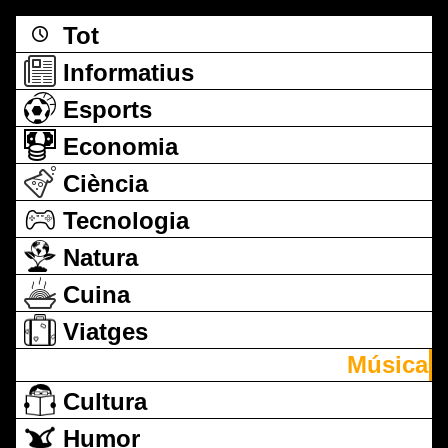
Tot
Informatius
Esports
Economia
Ciència
Tecnologia
Natura
Cuina
Viatges
Música
Cultura
Humor