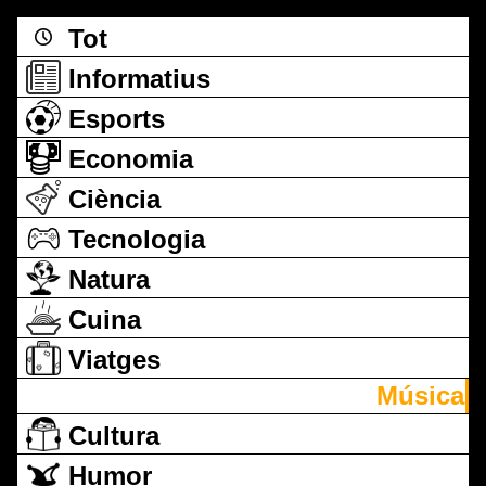
Tot
Informatius
Esports
Economia
Ciència
Tecnologia
Natura
Cuina
Viatges
Música
Cultura
Humor