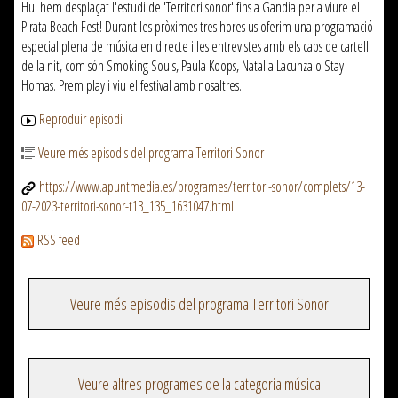
Hui hem desplaçat l'estudi de 'Territori sonor' fins a Gandia per a viure el
Pirata Beach Fest! Durant les pròximes tres hores us oferim una programació
especial plena de música en directe i les entrevistes amb els caps de cartell
de la nit, com són Smoking Souls, Paula Koops, Natalia Lacunza o Stay
Homas. Prem play i viu el festival amb nosaltres.
Reproduir episodi
Veure més episodis del programa Territori Sonor
https://www.apuntmedia.es/programes/territori-sonor/complets/13-
07-2023-territori-sonor-t13_135_1631047.html
RSS feed
Veure més episodis del programa Territori Sonor
Veure altres programes de la categoria música