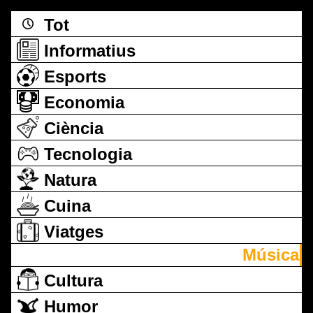
Tot
Informatius
Esports
Economia
Ciència
Tecnologia
Natura
Cuina
Viatges
Música
Cultura
Humor