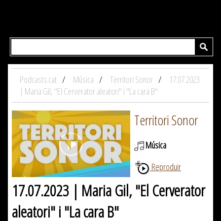
Podcasts.cat
Música
Territori Sonor
17.07.2023
| Maria Gil, "El Cerverator aleatori" i "La cara B"
Territori Sonor
Música
Reproduir
17.07.2023 | Maria Gil, "El Cerverator
aleatori" i "La cara B"