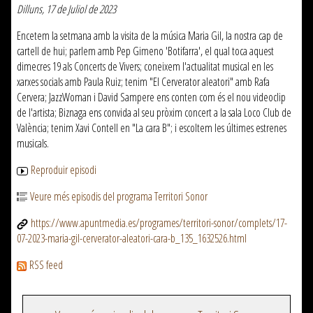
Dilluns, 17 de Juliol de 2023
Encetem la setmana amb la visita de la música Maria Gil, la nostra cap de
cartell de hui; parlem amb Pep Gimeno 'Botifarra', el qual toca aquest
dimecres 19 als Concerts de Vivers; coneixem l'actualitat musical en les
xarxes socials amb Paula Ruiz; tenim "El Cerverator aleatori" amb Rafa
Cervera; JazzWoman i David Sampere ens conten com és el nou videoclip
de l'artista; Biznaga ens convida al seu pròxim concert a la sala Loco Club de
València; tenim Xavi Contell en "La cara B"; i escoltem les últimes estrenes
musicals.
Reproduir episodi
Veure més episodis del programa Territori Sonor
https://www.apuntmedia.es/programes/territori-sonor/complets/17-
07-2023-maria-gil-cerverator-aleatori-cara-b_135_1632526.html
RSS feed