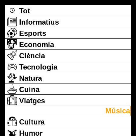
Tot
Informatius
Esports
Economia
Ciència
Tecnologia
Natura
Cuina
Viatges
Música
Cultura
Humor