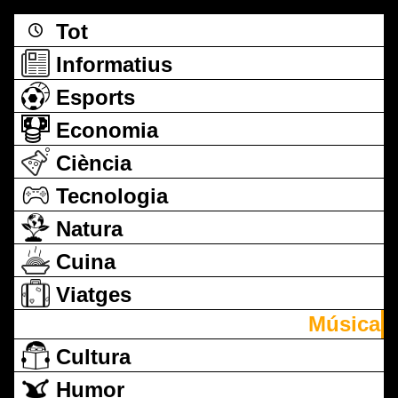
Tot
Informatius
Esports
Economia
Ciència
Tecnologia
Natura
Cuina
Viatges
Música
Cultura
Humor