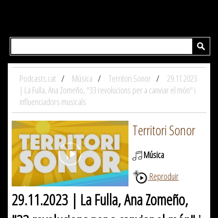
Podcasts.cat
Música
Territori Sonor
29.11.2023
| La Fulla, Ana Zomeño, "33 revolucions per a canviar el món" i
influenciadors musicals
Territori Sonor
Música
Reproduir
29.11.2023 | La Fulla, Ana Zomeño,