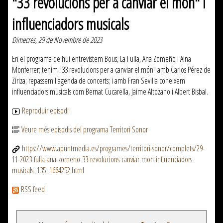
"33 revolucions per a canviar el món" i
influenciadors musicals
Dimecres, 29 de Novembre de 2023
En el programa de hui entrevistem Bous, La Fulla, Ana Zomeño i Aina
Monferrer; tenim "33 revolucions per a canviar el món" amb Carlos Pérez de
Ziriza; repassem l'agenda de concerts; i amb Fran Sevilla coneixem
influenciadors musicals com Bernat Cucarella, Jaime Altozano i Albert Bisbal.
Reproduir episodi
Veure més episodis del programa Territori Sonor
https://www.apuntmedia.es/programes/territori-sonor/complets/29-
11-2023-fulla-ana-zomeno-33-revolucions-canviar-mon-influenciadors-
musicals_135_1664252.html
RSS feed