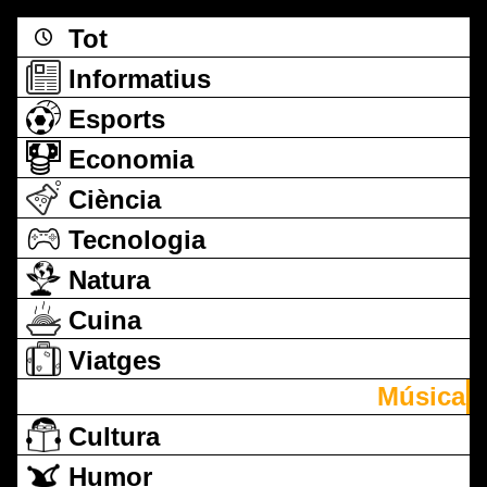
Tot
Informatius
Esports
Economia
Ciència
Tecnologia
Natura
Cuina
Viatges
Música
Cultura
Humor