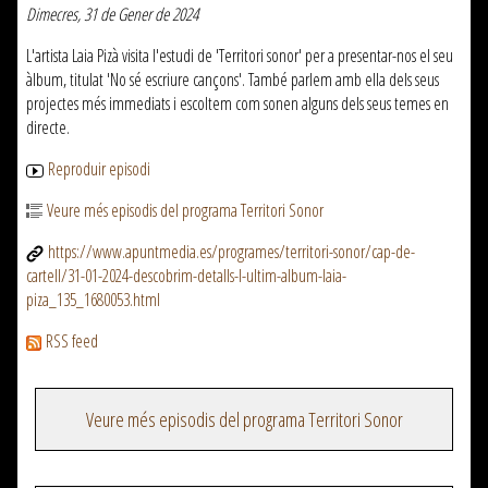
Dimecres, 31 de Gener de 2024
L'artista Laia Pizà visita l'estudi de 'Territori sonor' per a presentar-nos el seu
àlbum, titulat 'No sé escriure cançons'. També parlem amb ella dels seus
projectes més immediats i escoltem com sonen alguns dels seus temes en
directe.
Reproduir episodi
Veure més episodis del programa Territori Sonor
https://www.apuntmedia.es/programes/territori-sonor/cap-de-
cartell/31-01-2024-descobrim-detalls-l-ultim-album-laia-
piza_135_1680053.html
RSS feed
Veure més episodis del programa Territori Sonor