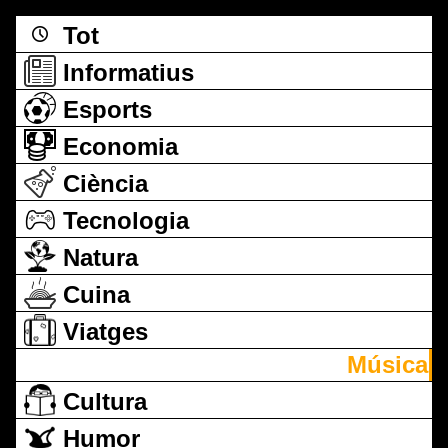
Tot
Informatius
Esports
Economia
Ciència
Tecnologia
Natura
Cuina
Viatges
Música
Cultura
Humor