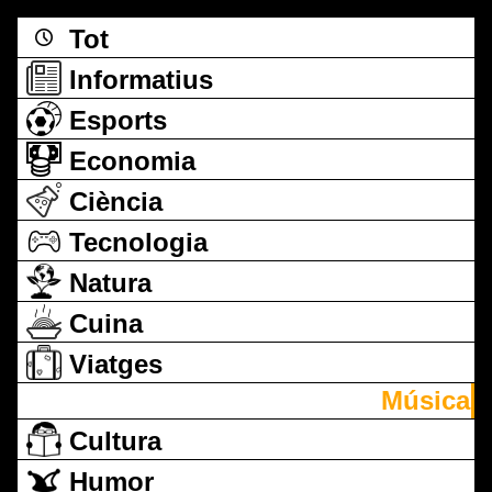
Tot
Informatius
Esports
Economia
Ciència
Tecnologia
Natura
Cuina
Viatges
Música
Cultura
Humor