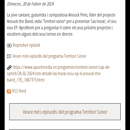
Dimecres, 28 de Febrer de 2024
La jove cantant, guitarrista i compositora Anouck Peris, líder del projecte
Anouck the Band, visita 'Territori sonor' per a presentar 'Las horas', el seu
nou EP. Aprofitem per a preguntar-li sobre els seus pròxims projectes i
escoltem alguns dels seus temes en directe.
Reproduir episodi
Veure més episodis del programa Territori Sonor
https://www.apuntmedia.es/programes/territori-sonor/cap-de-
cartell/28-02-2024-tots-detalls-las-horas-nou-ep-d-anouck-the-
band_135_1687373.html
RSS feed
Veure més episodis del programa Territori Sonor