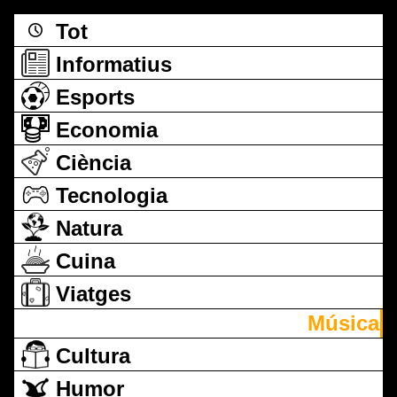
Tot
Informatius
Esports
Economia
Ciència
Tecnologia
Natura
Cuina
Viatges
Música
Cultura
Humor