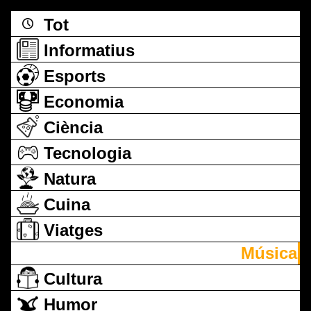
Tot
Informatius
Esports
Economia
Ciència
Tecnologia
Natura
Cuina
Viatges
Música
Cultura
Humor