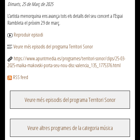
Dimarts, 25 de Març de 2025
L’artista menorquina ens avança tots els detalls del seu concert a l’Espai
Rambleta el pròxim 29 de març.
Reproduir episodi
Veure més episodis del programa Territori Sonor
https://www.apuntmedia.es/programes/territori-sonor/clips/25-03-
2025-maika-makovski-porta-seu-nou-disc-valencia_135_1775376.html
RSS feed
Veure més episodis del programa Territori Sonor
Veure altres programes de la categoria música