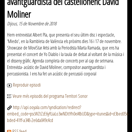
avantguardista del castellonenc David
Moliner
Dijous, 15 de Novembre de 2018
Hem entrevistat Albert Pla, que presenta el seu últim disc i espectacle,
'Miedo', en la Rambleta de València els pròxims dies 16 i 17 de novembre.
Showcase de MoviStar Artsi amb la Periodista Marta Ramada, que ens ha
presentat el concert de Yo Diablo i la taula de debat al voltant de la música i
el disseny gràfic. Agenda completa de concerts per al cap de setmana.
Entrevista- acústic de David Moliner, compositor avantguardista i
percussionista. I ens ha fet un acústic de percussió corporal
Reproduir episodi
Veure més episodis del programa Territori Sonor
http://api.ooyala.com/syndication/redirect?
embed_code=pscWZtZzE6yYLiaLo3wNDttYh0eAfbUD&type=itunes&id=d3bed056-
bded-41ff-a348-2e6da049c4cd
RSS feed