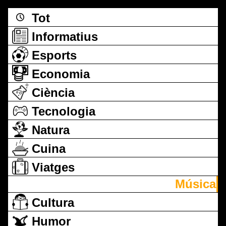
Tot
Informatius
Esports
Economia
Ciència
Tecnologia
Natura
Cuina
Viatges
Música
Cultura
Humor