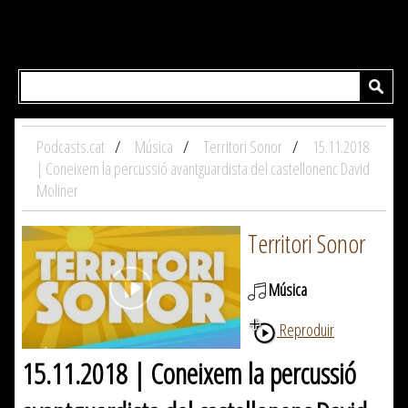
Podcasts.cat
Música
Territori Sonor
15.11.2018
| Coneixem la percussió avantguardista del castellonenc David
Moliner
Territori Sonor
Música
Reproduir
15.11.2018 | Coneixem la percussió