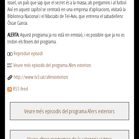
Israel, un país que sap que el secret és a la massa, als pergamins i al futbol.
Així en aquest capítol se centrarà en una empresa d'aplicacions, visitarà la
Biblioteca Nacional i el Maccabi de Tel-Aviv, que entrena el sabadellenc
Òscar Garcia.
ALERTA:
Aquest programa ja no està en emissió, i es possible que ja no es
trobin els fitxers del programa.
Reproduir episodi
Veure més episodis del programa Afers exteriors
http://www.tv3.cat/afersexteriors
RSS feed
Veure més episodis del programa Afers exteriors