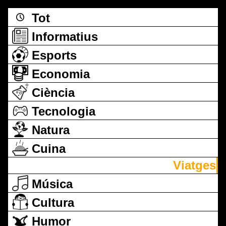
Tot
Informatius
Esports
Economia
Ciència
Tecnologia
Natura
Cuina
Viatges
Música
Cultura
Humor