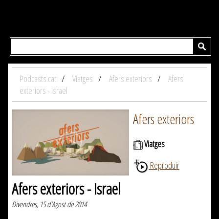
Podcasts.cat
Viatges
Afers exteriors
Afers
exteriors - Israel
Afers exteriors
Viatges
Reproduir
Afers exteriors - Israel
Divendres, 15 d'Agost de 2014