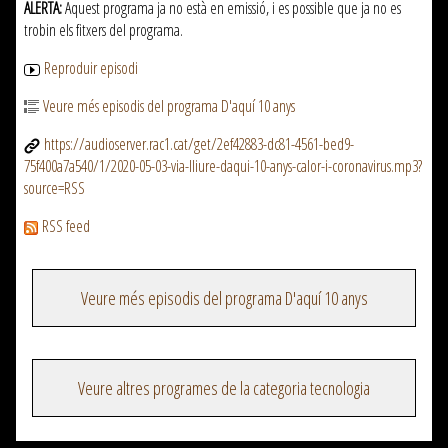
ALERTA:
Aquest programa ja no està en emissió, i es possible que ja no es
trobin els fitxers del programa.
Reproduir episodi
Veure més episodis del programa D'aquí 10 anys
https://audioserver.rac1.cat/get/2ef42883-dc81-4561-bed9-
75f400a7a540/1/2020-05-03-via-lliure-daqui-10-anys-calor-i-coronavirus.mp3?
source=RSS
RSS feed
Veure més episodis del programa D'aquí 10 anys
Veure altres programes de la categoria tecnologia