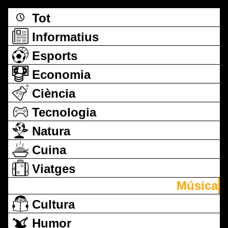
Tot
Informatius
Esports
Economia
Ciència
Tecnologia
Natura
Cuina
Viatges
Música
Cultura
Humor