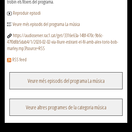
trobin els fitxers del programa.
Reproduir episodi
Veure més episodis del programa La música
https://audioserver.rac1.cat/get/3316e63a-148f-470c-9b6c-
47f0d8b5dab4/1/2020-02-02-via-lliure-estirant-el-fil-amb-alex-torio-bob-
marley.mp3?source=RSS
RSS feed
Veure més episodis del programa La música
Veure altres programes de la categoria música