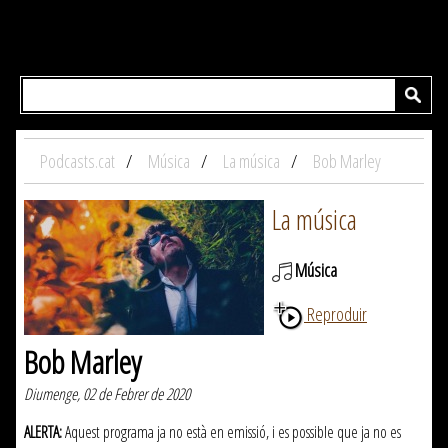
Podcasts.cat
Música
La música
Bob Marley
La música
Música
Reproduir
Bob Marley
Diumenge, 02 de Febrer de 2020
ALERTA:
Aquest programa ja no està en emissió, i es possible que ja no es