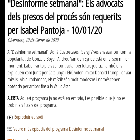
"Desinforme setmanal": Els advocats
dels presos del procés són requerits
per Isabel Pantoja - 10/01/20
Divendres, 10 de Gener de 2020
A "Desinforme setmanal", Adrià Cuatrecases i Sergi Vives ens avancen com la
popularitat de Gonzalo Boye i Andreu Van den Eynde està en el seu millor
moment: Isabel Pantoja els vol contractar per futurs judicis. També ens
expliquen com Junts per Catalunya i ERC volen imitar Donald Trump i enviar
míssils. Malauradament, els míssils són molt modestos i només tenen
potència per arribar fins a la Vall d'Aran.
ALERTA:
Aquest programa ja no està en emissió, i es possible que ja no es
trobin els fitxers del programa.
Reproduir episodi
Veure més episodis del programa Desinforme setmanal