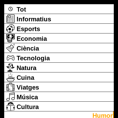
Tot
Informatius
Esports
Economia
Ciència
Tecnologia
Natura
Cuina
Viatges
Música
Cultura
Humor