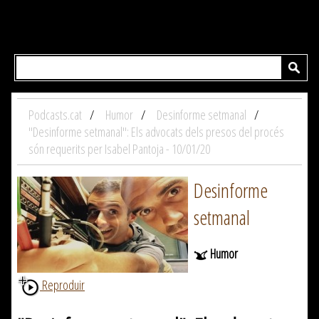
Podcasts.cat
Humor
Desinforme setmanal
"Desinforme setmanal": Els advocats dels presos del procés
són requerits per Isabel Pantoja - 10/01/20
Desinforme
setmanal
Humor
Reproduir