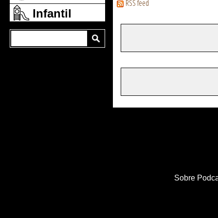
RSS feed
Infantil
Sobre Podca