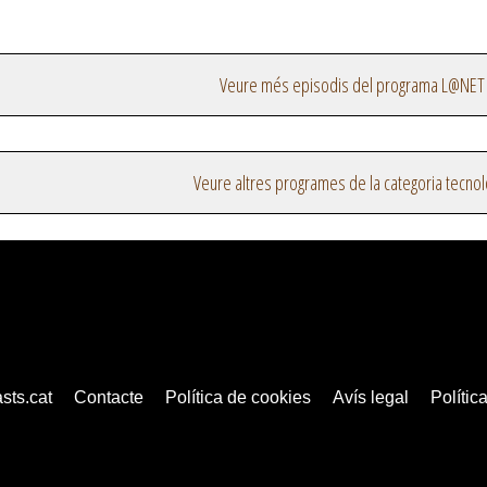
Veure més episodis del programa L@NET
Veure altres programes de la categoria tecnol
sts.cat
Contacte
Política de cookies
Avís legal
Política