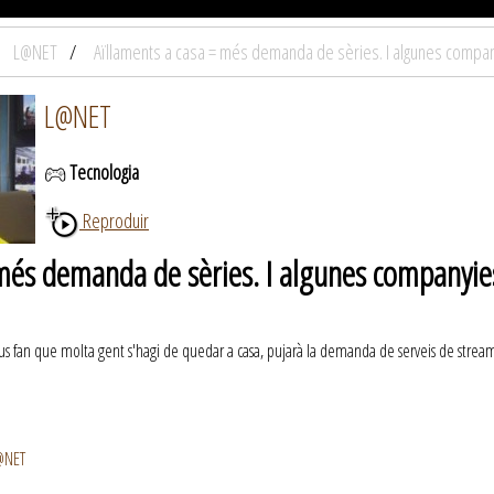
L@NET
Aïllaments a casa = més demanda de sèries. I algunes company
L@NET
Tecnologia
Reproduir
més demanda de sèries. I algunes companyies
rus fan que molta gent s'hagi de quedar a casa, pujarà la demanda de serveis de stream
L@NET