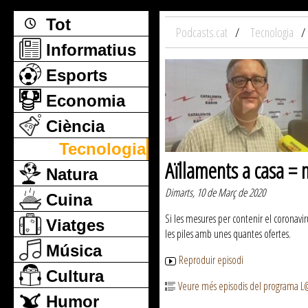
Tot
Podcasts.cat
Tecnologia
Informatius
Esports
Economia
Ciència
Tecnologia
Aïllaments a casa = 
Natura
Dimarts, 10 de Març de 2020
Cuina
Si les mesures per contenir el coronavi
Viatges
les piles amb unes quantes ofertes.
Música
Reproduir episodi
Cultura
Veure més episodis del programa 
Humor