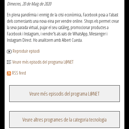
Dimecres, 20 de Maig de 2020
En plena pandèmia i enmig de la crisi econòmica, Facebook posa a l'abast
dels comerciants una nova eina per vendre online. Shops els permet crear
la seva parada virtual, pujar el seu catàleg, promocionar productes a
Facebook i Instagram, i vendre'ls als xats de WhatsApp, Messenger i
Instagram Direct. Ho analitzem amb Albert Cuesta.
Reproduir episodi
Veure més episodis del programa L@NET
RSS feed
Veure més episodis del programa L@NET
Veure altres programes de la categoria tecnologia