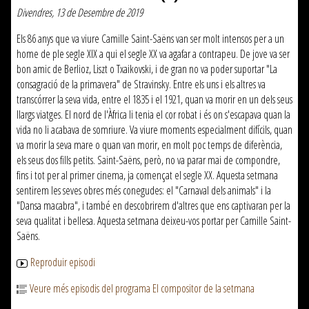
Divendres, 13 de Desembre de 2019
Els 86 anys que va viure Camille Saint-Saëns van ser molt intensos per a un
home de ple segle XIX a qui el segle XX va agafar a contrapeu. De jove va ser
bon amic de Berlioz, Liszt o Txaikovski, i de gran no va poder suportar "La
consagració de la primavera" de Stravinsky. Entre els uns i els altres va
transcórrer la seva vida, entre el 1835 i el 1921, quan va morir en un dels seus
llargs viatges. El nord de l'Àfrica li tenia el cor robat i és on s'escapava quan la
vida no li acabava de somriure. Va viure moments especialment difícils, quan
va morir la seva mare o quan van morir, en molt poc temps de diferència,
els seus dos fills petits. Saint-Saëns, però, no va parar mai de compondre,
fins i tot per al primer cinema, ja començat el segle XX. Aquesta setmana
sentirem les seves obres més conegudes: el "Carnaval dels animals" i la
"Dansa macabra", i també en descobrirem d'altres que ens captivaran per la
seva qualitat i bellesa. Aquesta setmana deixeu-vos portar per Camille Saint-
Saëns.
Reproduir episodi
Veure més episodis del programa El compositor de la setmana