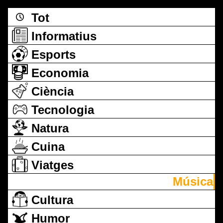
Tot
Informatius
Esports
Economia
Ciència
Tecnologia
Natura
Cuina
Viatges
Música
Cultura
Humor