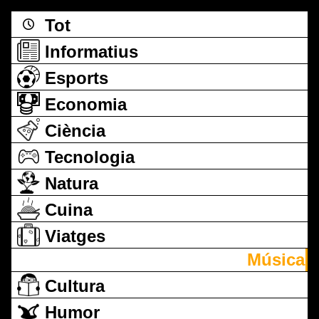
Tot
Informatius
Esports
Economia
Ciència
Tecnologia
Natura
Cuina
Viatges
Música
Cultura
Humor