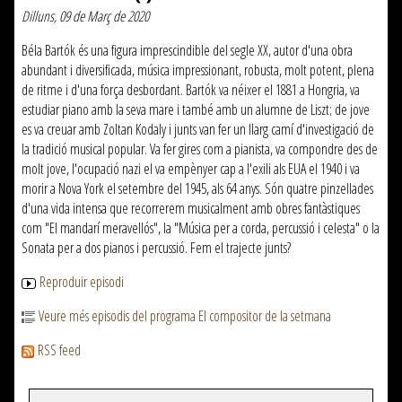
Dilluns, 09 de Març de 2020
Béla Bartók és una figura imprescindible del segle XX, autor d'una obra
abundant i diversificada, música impressionant, robusta, molt potent, plena
de ritme i d'una força desbordant. Bartók va néixer el 1881 a Hongria, va
estudiar piano amb la seva mare i també amb un alumne de Liszt; de jove
es va creuar amb Zoltan Kodaly i junts van fer un llarg camí d'investigació de
la tradició musical popular. Va fer gires com a pianista, va compondre des de
molt jove, l'ocupació nazi el va empènyer cap a l'exili als EUA el 1940 i va
morir a Nova York el setembre del 1945, als 64 anys. Són quatre pinzellades
d'una vida intensa que recorrerem musicalment amb obres fantàstiques
com "El mandarí meravellós", la "Música per a corda, percussió i celesta" o la
Sonata per a dos pianos i percussió. Fem el trajecte junts?
Reproduir episodi
Veure més episodis del programa El compositor de la setmana
RSS feed