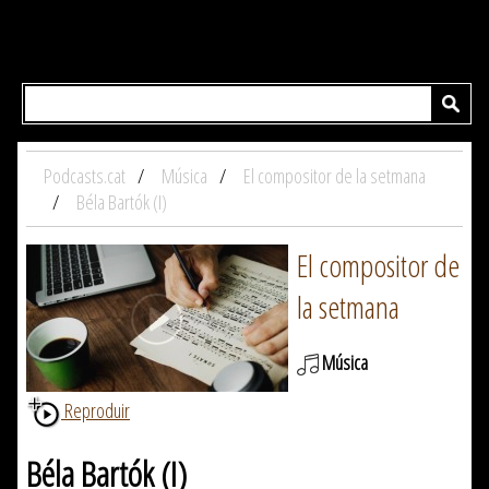
Podcasts.cat
Música
El compositor de la setmana
Béla Bartók (I)
El compositor de
la setmana
Música
Reproduir
Béla Bartók (I)