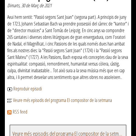
Dimarts, 30 de Març de 2021
Avui hem sentit: "Passió segons Sant Joan" (segona part). A principis de juny
de 1723, Johann Sebastian Bach va prendre possessió del càrrec de "kantor" i
de "director musices" a Sant Tomàs de Leipzig. En cinc anys va compondre
265 cantates i diverses obres litúrgiques de gran envergadura, com l'oratori
de Nadal, el Magníficat, i cinc Passions de les quals només dues han arribat
fins als nostres dies: la "Passió segons Sant Joan" (1724) i la "Passió segons
Sant Mateu" (1727). A les Passions, Bach exposa els conceptes clau de la seva
espiritualitat: compassió, remordiment, humanitat versus còlera, càstig,
culpa, divinitat inabastable... Tot això sura a la seva música més que en cap
altra, i li permet desvelar uns sentiments que altres obres no assoleixen..
Reproduir episodi
Veure més episodis del programa El compositor de la setmana
RSS feed
Veure més episodis del programa El compositor de la setmana