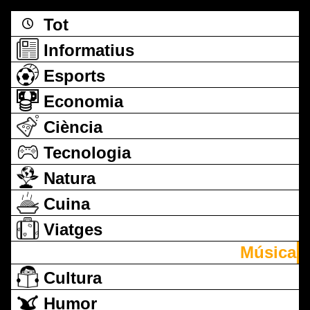
Tot
Informatius
Esports
Economia
Ciència
Tecnologia
Natura
Cuina
Viatges
Música
Cultura
Humor