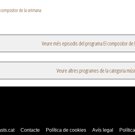
 compositor de la setmana
Veure més episodis del programa El compositor de 
Veure altres programes de la categoria mús
sts.cat
Contacte
Política de cookies
Avís legal
Política