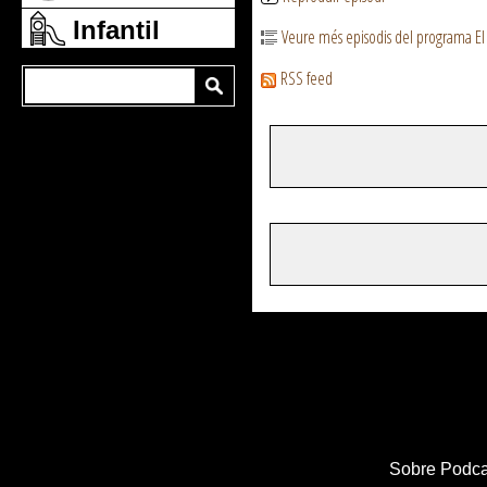
Infantil
Veure més episodis del programa El
RSS feed
Sobre Podca