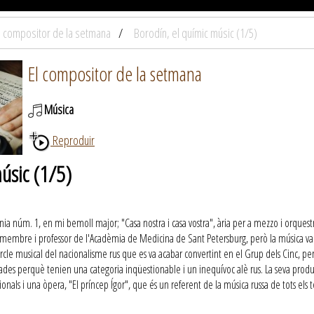
l compositor de la setmana
Borodín, el químic músic (1/5)
El compositor de la setmana
Música
Reproduir
úsic (1/5)
nia núm. 1, en mi bemoll major; "Casa nostra i casa vostra", ària per a mezzo i orquest
r membre i professor de l'Acadèmia de Medicina de Sant Petersburg, però la música va 
cercle musical del nacionalisme rus que es va acabar convertint en el Grup dels Cinc, p
rades perquè tenien una categoria inqüestionable i un inequívoc alè rus. La seva prod
onals i una òpera, "El príncep Ígor", que és un referent de la música russa de tots els 