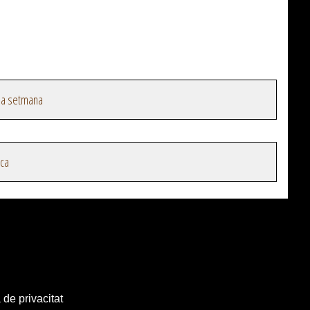
la setmana
ica
 de privacitat