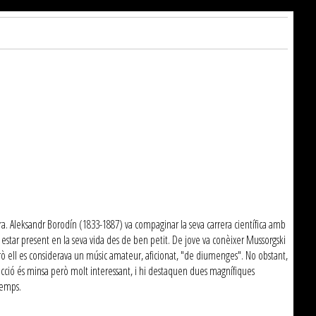
ra. Aleksandr Borodín (1833-1887) va compaginar la seva carrera científica amb
estar present en la seva vida des de ben petit. De jove va conèixer Mussorgski
erò ell es considerava un músic amateur, aficionat, "de diumenges". No obstant,
ucció és minsa però molt interessant, i hi destaquen dues magnífiques
temps.