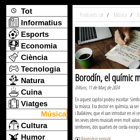
Tot
Podcasts.cat
Música
E
Informatius
Esports
Economia
Ciència
Tecnologia
Borodín, el químic m
Natura
Dilluns, 11 de Març de 2024
Cuina
En aquest capítol podeu escoltar: Simfo
Viatges
la música. Era doctor en química, va se
Música
i Balàkirev, que el van introduir en el 
les seves obres musicals eren molt valo
Cultura
simfonies, dos quartets de corda excepci
Humor
Reproduir episodi