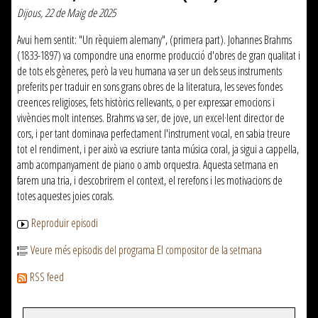
Dijous, 22 de Maig de 2025
Avui hem sentit: "Un rèquiem alemany", (primera part). Johannes Brahms
(1833-1897) va compondre una enorme producció d'obres de gran qualitat i
de tots els gèneres, però la veu humana va ser un dels seus instruments
preferits per traduir en sons grans obres de la literatura, les seves fondes
creences religioses, fets històrics rellevants, o per expressar emocions i
vivències molt intenses. Brahms va ser, de jove, un excel·lent director de
cors, i per tant dominava perfectament l'instrument vocal, en sabia treure
tot el rendiment, i per això va escriure tanta música coral, ja sigui a cappella,
amb acompanyament de piano o amb orquestra. Aquesta setmana en
farem una tria, i descobrirem el context, el rerefons i les motivacions de
totes aquestes joies corals.
Reproduir episodi
Veure més episodis del programa El compositor de la setmana
RSS feed