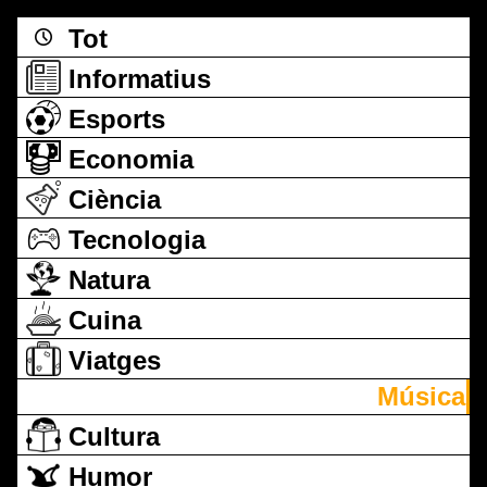
Tot
Informatius
Esports
Economia
Ciència
Tecnologia
Natura
Cuina
Viatges
Música
Cultura
Humor