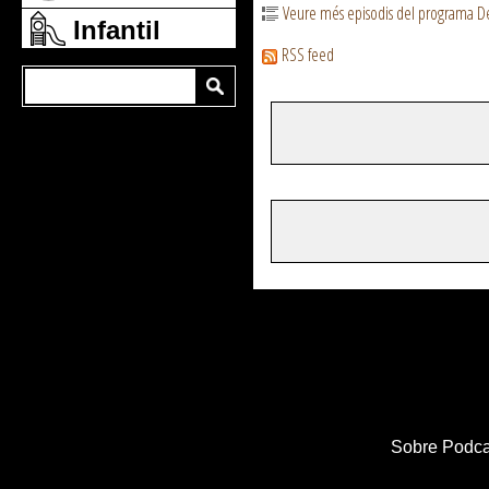
Veure més episodis del programa D
Infantil
RSS feed
Sobre Podca