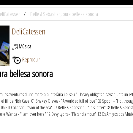
eliCatessen
Belle & Sebastian, pura bellesa sonora
DeliCatessen
Música
Reproduir
ura bellesa sonora
a les aventures d'una mare bibliotecària i el seu fill heavy obligats a passar junts un 
el fill de Nick Cave. 01 Shakey Graves - "A world so full of love" 02 Spoon - "Hot th
e" 06 Bill Callahan - "Son of the sea" 07 Belle & Sebastian - "This letter" 08 Belle & Se
1 Eerie Wanda - "I am over here" 12 Davy Lyons - "Plaisir d'amour" 13 Os Amigos dos Mús