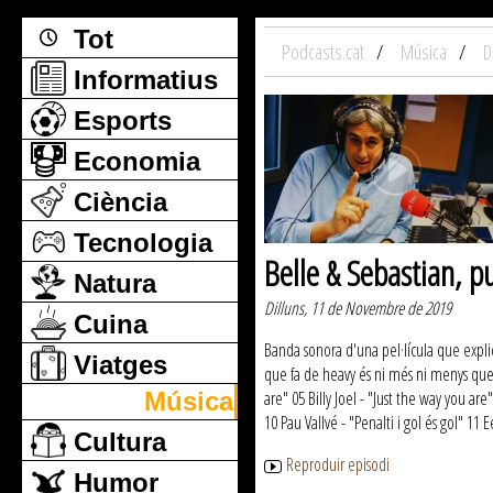
Tot
Podcasts.cat
Música
D
Informatius
Esports
Economia
Ciència
Tecnologia
Belle & Sebastian, p
Natura
Dilluns, 11 de Novembre de 2019
Cuina
Banda sonora d'una pel·lícula que explic
Viatges
que fa de heavy és ni més ni menys que 
Música
are" 05 Billy Joel - "Just the way you ar
10 Pau Vallvé - "Penalti i gol és gol" 1
Cultura
Reproduir episodi
Humor