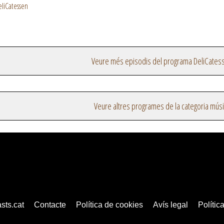
eliCatessen
Veure més episodis del programa DeliCates
Veure altres programes de la categoria mús
sts.cat
Contacte
Política de cookies
Avís legal
Política