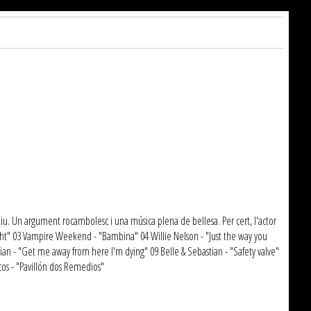
estiu. Un argument rocambolesc i una música plena de bellesa. Per cert, l'actor
ought" 03 Vampire Weekend - "Bambina" 04 Willie Nelson - "Just the way you
bastian - "Get me away from here I'm dying" 09 Belle & Sebastian - "Safety valve"
icos - "Pavillón dos Remedios"