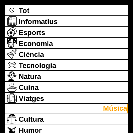
Tot
Informatius
Esports
Economia
Ciència
Tecnologia
Natura
Cuina
Viatges
Música
Cultura
Humor