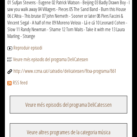
01 Sufjan Stevens - Eugene 02 Patrick Watson - Beijing 03 Badly Drawn Boy - I
saw you walk away 04 Villagers - Pieces 05 The Sand Band - Burn this House
06 L'Altra - This bruise 07 John Nemeth - Sooner or later 08 Piers Faccini &
Vincent Segal - A half of me 09 Moreno Veloso - Lá e cá 10 Leonard Cohen -
Slow 11 Randy Newman - Shame 12 Tom Waits - Take it with me 13 Laura
Marling - Strange
Reproduir episodi
Veure més episodis del programa DeliCatessen
http://www.ccma.cat/catradio/delicatessen/fitxa-programa/861
RSS feed
Veure més episodis del programa DeliCatessen
Veure altres programes de la categoria música