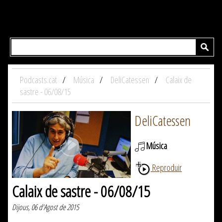
Podcasts.cat
Música
DeliCatessen
Calaix de
sastre - 06/08/15
DeliCatessen
Música
Reproduir
Calaix de sastre - 06/08/15
Dijous, 06 d'Agost de 2015