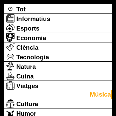
Tot
Informatius
Esports
Economia
Ciència
Tecnologia
Natura
Cuina
Viatges
Música
Cultura
Humor