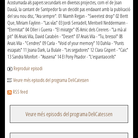
Acostumada als papers secundaris en diversos projectes, com el de Joan
Dausà, la cantant de Santpedor fa un decidit pas endavant amb la publicació
del seu nou disc, "Ara sempre". 01 Niamh Regan - "Sweetest drop" 02 Bertt
Que, Miriam Faylinn - "Las vías" 03 Jordi Serradell, Meritxell Neddermann -
"Eternitat" 04 Oller i Guerra - "El miratge" 05 Amic dels Cirerers - "La mà al
pit" 06 Anaïs Vila, David Carabén - "Desert" 07 Anaïs Vila - "Tu, bressol" 08
Anaïs Vila - "Cendres" 09 Carla - "Void of your memory" 10 Dahlia - "Punts
escapats" 11 Joana Dark, La Bulale - "Les segadores" 12 Clara Gispert - "Caic"
13 Sandra Monfort - "Asusena" 14 El Pony Pisador - "L'espantaocells"
Reproduir episodi
Veure més episodis del programa DeliCatessen
RSS feed
Veure més episodis del programa DeliCatessen