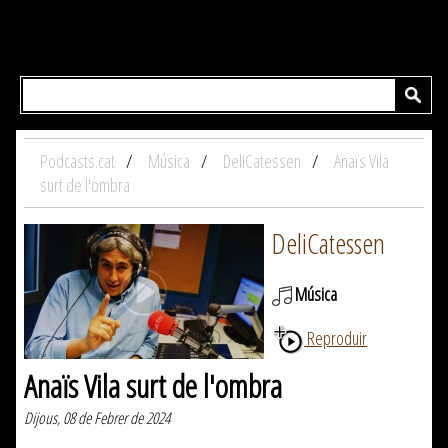
Podcasts.cat
Música
DeliCatessen
Anaïs Vila
surt de l'ombra
DeliCatessen
Música
Reproduir
Anaïs Vila surt de l'ombra
Dijous, 08 de Febrer de 2024