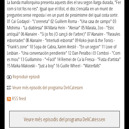
La banda mallorquina presenta aquests dies el seu segon llarga durada, "Fer
com si tot fos no res". Igual que el títol, el disc s'encalla en un munt de
preguntes sense resposta i en un punt de pessimisme del qual costa sortir.
01 Cai Godayol - "L'oreneta" 02 Guillem Roma - "Una casa de campo" 03
Mishima - "La diablessa" 04 Maria Hein - "Alenar" 05 Marala, Zoo - "Estic
antiquà" 06 Alanaire - "Si jo fos (O cançó de l'arbre)" 07 Alanaire - "Paraules
esborrades" 08 Alanaire - "Interludi esborrat" 09 Koko-Jean & the Tonics -
"Frank's zone" 10 Sopa de Cabra, Xarim Aresté - "En un segon" 11 Love of
Lesbian - "Una conversación pendiente" 12 Dan Peralbo i El Comboi - "Com
es mou" 13 Guillamino - "+Facil" 14 Remei de Ca la Fresca - "Fusta d'artista"
15 Maika Makovski - "Just a boy" 16 Guille Wheel - "Waterfalls"
Reproduir episodi
Veure més episodis del programa DeliCatessen
RSS feed
Veure més episodis del programa DeliCatessen