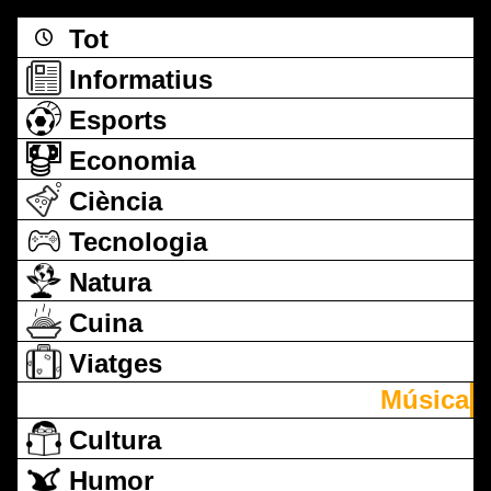
Tot
Informatius
Esports
Economia
Ciència
Tecnologia
Natura
Cuina
Viatges
Música
Cultura
Humor