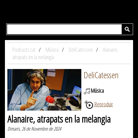
Podcasts.cat
Música
DeliCatessen
Alanaire,
atrapats en la melangia
DeliCatessen
Música
Reproduir
Alanaire, atrapats en la melangia
Dimarts, 26 de Novembre de 2024