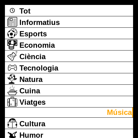
Tot
Informatius
Esports
Economia
Ciència
Tecnologia
Natura
Cuina
Viatges
Música
Cultura
Humor