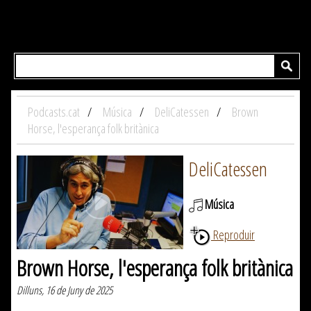
Podcasts.cat
Música
DeliCatessen
Brown
Horse, l'esperança folk britànica
DeliCatessen
Música
Reproduir
Brown Horse, l'esperança folk britànica
Dilluns, 16 de Juny de 2025