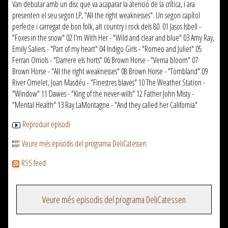
Van debutar amb un disc que va acaparar la atenció de la crítica, i ara
presenten el seu segon LP, "All the right weaknesses". Un segon capítol
perfecte i carregat de bon folk, alt country i rock dels 80. 01 Jasos Isbell -
"Foxes in the snow" 02 I'm With Her - "Wild and clear and blue" 03 Amy Ray,
Emily Saliers - "Part of my heart" 04 Indigo Girls - "Romeo and Juliet" 05
Ferran Orriols - "Darrere els horts" 06 Brown Horse - "Verna bloom" 07
Brown Horse - "All the right weaknesses" 08 Brown Horse - "Tombland" 09
River Omelet, Joan Masdéu - "Finestres blaves" 10 The Weather Station -
"Window" 11 Dawes - "King of the never-wills" 12 Father John Misty -
"Mental Health" 13 Ray LaMontagne - "And they called her California"
Reproduir episodi
Veure més episodis del programa DeliCatessen
RSS feed
Veure més episodis del programa DeliCatessen