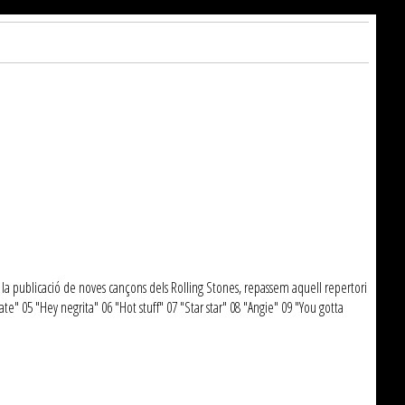
b la publicació de noves cançons dels Rolling Stones, repassem aquell repertori
te" 05 "Hey negrita" 06 "Hot stuff" 07 "Star star" 08 "Angie" 09 "You gotta