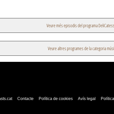
Veure més episodis del programa DeliCates
Veure altres programes de la categoria mús
sts.cat
Contacte
Política de cookies
Avís legal
Política