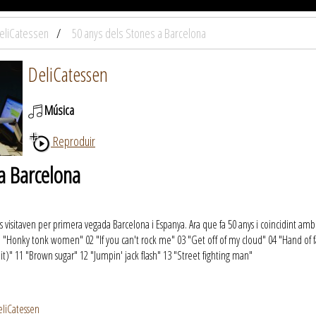
eliCatessen
50 anys dels Stones a Barcelona
DeliCatessen
Música
Reproduir
a Barcelona
s visitaven per primera vegada Barcelona i Espanya. Ara que fa 50 anys i coincidint am
01 "Honky tonk women" 02 "If you can't rock me" 03 "Get off of my cloud" 04 "Hand of fa
ke it)" 11 "Brown sugar" 12 "Jumpin' jack flash" 13 "Street fighting man"
eliCatessen