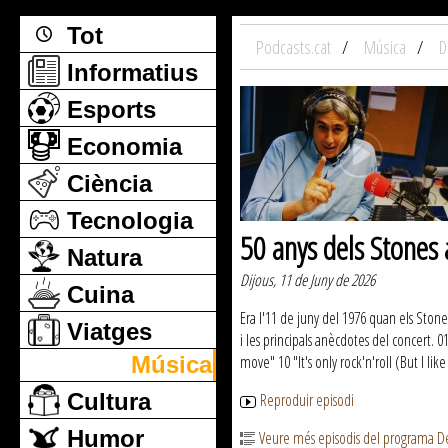
Tot
Podcasts.cat
Música
D
Informatius
Esports
Economia
Ciència
Tecnologia
50 anys dels Stones 
Natura
Dijous, 11 de Juny de 2026
Cuina
Era l'11 de juny del 1976 quan els Stone
Viatges
i les principals anècdotes del concert. 
Música
move" 10 "It's only rock'n'roll (But I li
Cultura
Reproduir episodi
Humor
Veure més episodis del programa D