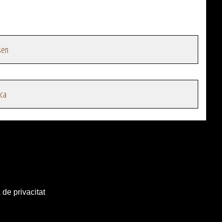
sen
ica
 de privacitat