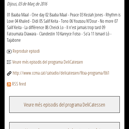
Dijous, 03 de Març de 2016
01 Baaba Maal - One day 02 Baaba Maal - Peace 03 Keziah Jones - Rhythm is
Love 04 Khaled - Didi 05 Salif Keita - Tono 06 Youssou N'Dour - No more 07
Salif Keita - La différence 08 Cheick Lo - Il n'est jamais trop tard 09
Fatoumata Diawara - Clandestin 10 Kareyce Fotso - So'a 11 Ismaël Lô -
Tajabone
Reproduir episodi
Veure més episodis del programa DeliCatessen
http://www.ccma.cat/catradio/delicatessen/fitxa-programa/861
RSS feed
Veure més episodis del programa DeliCatessen