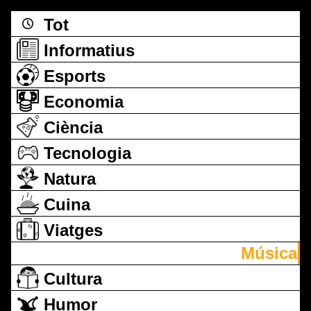
Tot
Informatius
Esports
Economia
Ciència
Tecnologia
Natura
Cuina
Viatges
Música
Cultura
Humor