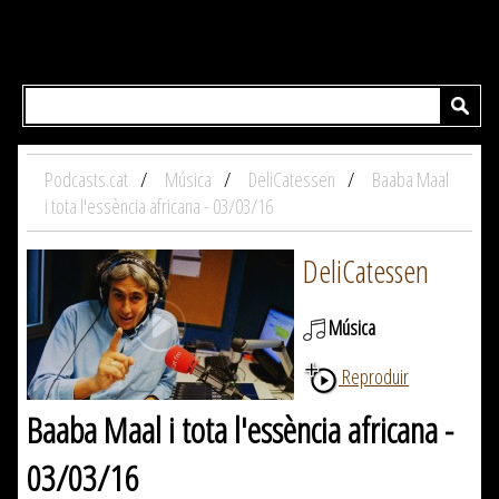
Podcasts.cat
Música
DeliCatessen
Baaba Maal
i tota l'essència africana - 03/03/16
DeliCatessen
Música
Reproduir
Baaba Maal i tota l'essència africana -
03/03/16