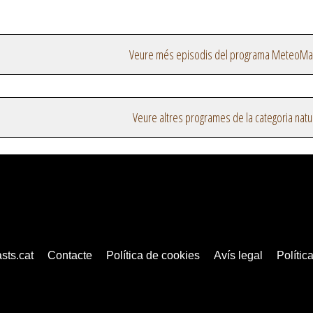
Veure més episodis del programa MeteoMa
Veure altres programes de la categoria natu
sts.cat
Contacte
Política de cookies
Avís legal
Política