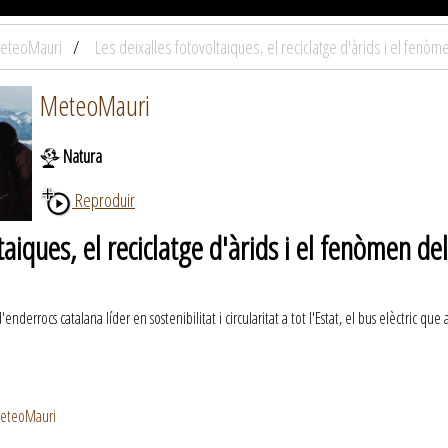
eteoMauri
Les deixalles fotovoltaiques, el reciclatge d'àrids i el fenò
MeteoMauri
Natura
Reproduir
ltaiques, el reciclatge d'àrids i el fenòmen 
ocs catalana líder en sostenibilitat i circularitat a tot l'Estat, el bus elèctric que
MeteoMauri