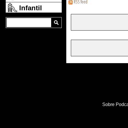
RSS feed
Infantil
Sobre Podca