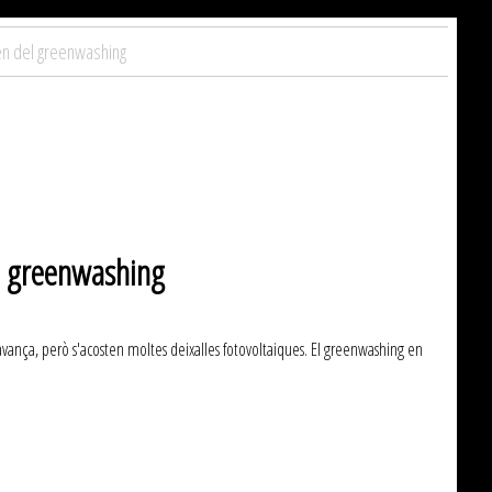
men del greenwashing
del greenwashing
 avança, però s'acosten moltes deixalles fotovoltaiques. El greenwashing en