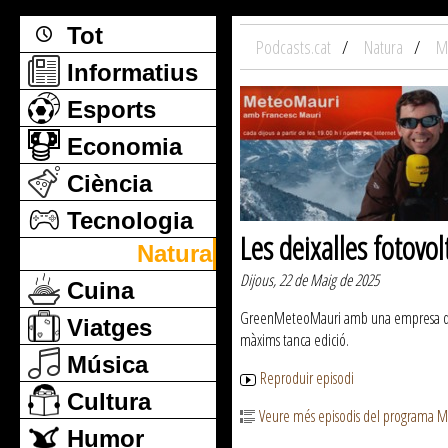
Tot
Podcasts.cat
Natura
M
Informatius
Esports
Economia
Ciència
Tecnologia
Les deixalles fotovo
Natura
Dijous, 22 de Maig de 2025
Cuina
GreenMeteoMauri amb una empresa d'enderr
Viatges
màxims tanca edició.
Música
Reproduir episodi
Cultura
Veure més episodis del programa 
Humor