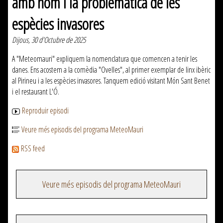
amb nom i la problemàtica de les
espècies invasores
Dijous, 30 d'Octubre de 2025
A "Meteomauri" expliquem la nomenclatura que comencen a tenir les
danes. Ens acostem a la comèdia "Ovelles", al primer exemplar de linx ibèric
al Pirineu i a les espècies invasores. Tanquem edició visitant Món Sant Benet
i el restaurant L'Ó.
Reproduir episodi
Veure més episodis del programa MeteoMauri
RSS feed
Veure més episodis del programa MeteoMauri