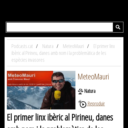
Podcasts.cat
Natura
MeteoMauri
El primer linx
ibèric al Pirineu, danes amb nom i la problemàtica de les
espècies invasores
MeteoMauri
Natura
Reproduir
El primer linx ibèric al Pirineu, danes