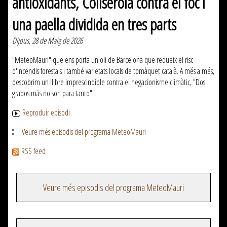
antioxidants, Collserola contra el foc i
una paella dividida en tres parts
Dijous, 28 de Maig de 2026
"MeteoMauri" que ens porta un oli de Barcelona que redueix el risc
d'incendis forestals i també varietats locals de tomàquet català. A més a més,
descobrim un llibre imprescindible contra el negacionisme climàtic, "Dos
grados más no son para tanto".
Reproduir episodi
Veure més episodis del programa MeteoMauri
RSS feed
Veure més episodis del programa MeteoMauri