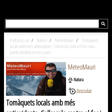
Podcasts.cat
Natura
MeteoMauri
Tomàquets
locals amb més antioxidants, Collserola contra el foc i una
paella dividida en tres parts
MeteoMauri
Natura
Reproduir
Tomàquets locals amb més