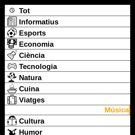
Tot
Informatius
Esports
Economia
Ciència
Tecnologia
Natura
Cuina
Viatges
Música
Cultura
Humor