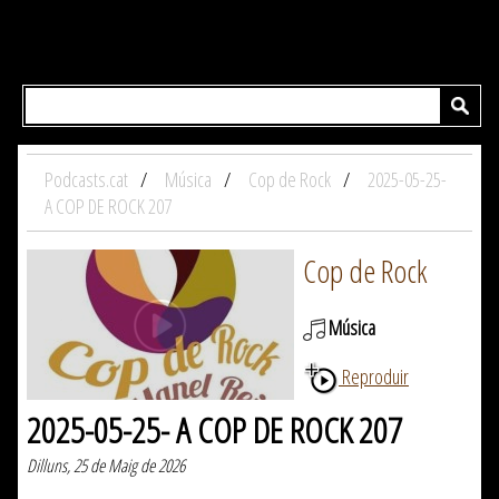
Podcasts.cat
Música
Cop de Rock
2025-05-25-
A COP DE ROCK 207
Cop de Rock
Música
Reproduir
2025-05-25- A COP DE ROCK 207
Dilluns, 25 de Maig de 2026