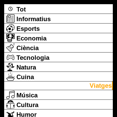
Tot
Informatius
Esports
Economia
Ciència
Tecnologia
Natura
Cuina
Viatges
Música
Cultura
Humor