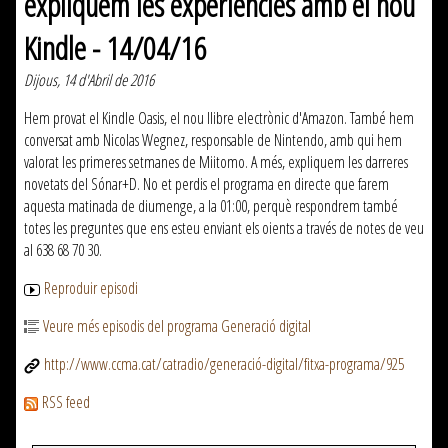
expliquem les experiències amb el nou
Kindle - 14/04/16
Dijous, 14 d'Abril de 2016
Hem provat el Kindle Oasis, el nou llibre electrònic d'Amazon. També hem
conversat amb Nicolas Wegnez, responsable de Nintendo, amb qui hem
valorat les primeres setmanes de Miitomo. A més, expliquem les darreres
novetats del Sónar+D. No et perdis el programa en directe que farem
aquesta matinada de diumenge, a la 01:00, perquè respondrem també
totes les preguntes que ens esteu enviant els oients a través de notes de veu
al 638 68 70 30.
Reproduir episodi
Veure més episodis del programa Generació digital
http://www.ccma.cat/catradio/generació-digital/fitxa-programa/925
RSS feed