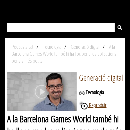
Podcasts.cat
Tecnologia
Generació digital
A la
Barcelona Games World també hi ha lloc per a les aplicacions
per als més petits
Generació digital
Tecnologia
Reproduir
A la Barcelona Games World també hi