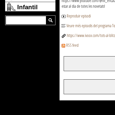
https://www.youtube.com/@nfl_encatala 
estar al dia de totes les novetats!
Infantil
Reproduir episodi
Veure més episodis del programa Tots
https://www.ivoox.com/tots-al-bli
RSS feed