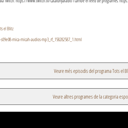
Twitch: https://www.twitch.tv/catalunyaradio I també el feed de programes: https:/
 el Blitz
tz-s09e08-mica-micah-audios-mp3_rf_158282587_1.html
Veure més episodis del programa Tots el Bli
Veure altres programes de la categoria espo