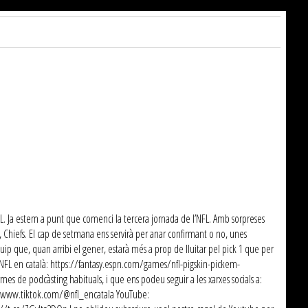
FL. Ja estem a punt que comenci la tercera jornada de l’NFL. Amb sorpreses
ú, Chiefs. El cap de setmana ens servirà per anar confirmant o no, unes
quip que, quan arribi el gener, estarà més a prop de lluitar pel pick 1 que per
d'NFL en català: https://fantasy.espn.com/games/nfl-pigskin-pickem-
de podcàsting habituals, i que ens podeu seguir a les xarxes socials a:
s://www.tiktok.com/@nfl_encatala YouTube: