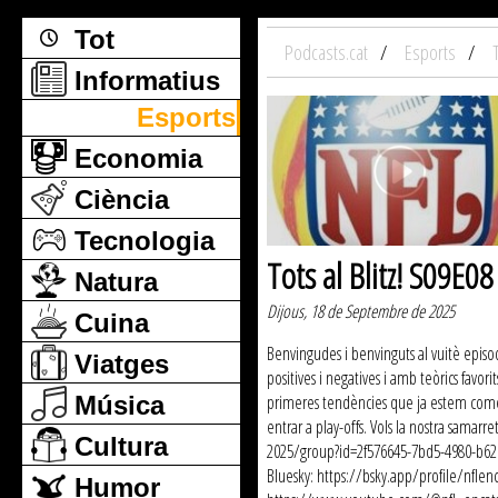
Tot
Podcasts.cat
Esports
Informatius
Esports
Economia
Ciència
Tecnologia
Tots al Blitz! S09E0
Natura
Dijous, 18 de Septembre de 2025
Cuina
Benvingudes i benvinguts al vuitè episo
Viatges
positives i negatives i amb teòrics favo
Música
primeres tendències que ja estem comença
entrar a play-offs. Vols la nostra sama
Cultura
2025/group?id=2f576645-7bd5-4980-b626-
Bluesky: https://bsky.app/profile/nfle
Humor