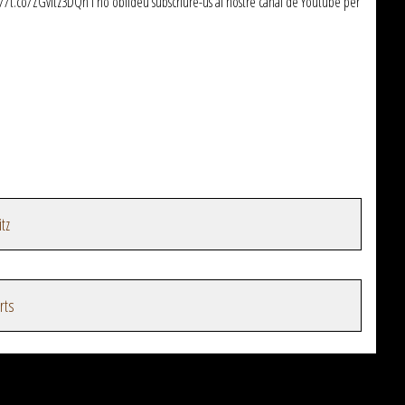
/t.co/ZGvItz3DQn I no oblideu subscriure-us al nostre canal de Youtube per
tz
rts