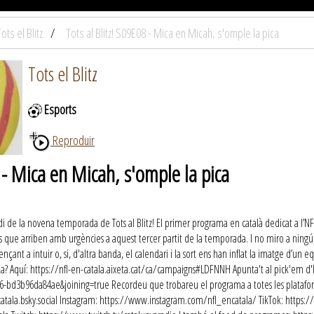
Tots el Blitz
Tots al Blitz! S09E08 - Mica en Micah, s'omple la pica
Tots el Blitz
Esports
Reproduir
8 - Mica en Micah, s'omple la pica
di de la novena temporada de Tots al Blitz! El primer programa en català dedicat a l’N
rits que arriben amb urgències a aquest tercer partit de la temporada. I no miro a ning
nt a intuir o, si, d'altra banda, el calendari i la sort ens han inflat la imatge d’un e
rreta? Aquí: https://nfl-en-catala.aixeta.cat/ca/campaigns#LDFNNH Apunta't al pick'em 
bd3b96da84ae&joining=true Recordeu que trobareu el programa a totes les plataformes 
ncatala.bsky.social Instagram: https://www.instagram.com/nfl_encatala/ TikTok: http