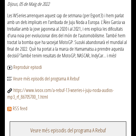
Dijous, 05 de Maig de 2022
Les WSeries arrenquen aquest cap de setmana (per Esport3) i hem parlat
amb un dels implicats en l'arribada de Juju Noda a Europa. L'Àlex Garcia va
treballar amb la jove japonesa al 2020 i al 2021, i ens explica les dificultats
d'una noia per evolucionar dins del món de l'automobilisme. També hem
tractat la bomba que ha sacsejat MotoGP: Suzuki abandonarà el mundial al
final de 2022. Què ha portat a la marca de Hamamatsu a prendre aquesta
decisió? També tenim resultats de MotoGP, NASCAR, IndyCar... i més!
Reproduir episodi
Veure més episodis del programa A Rebuf
https://www.ivoox.com/a-rebuf-13-wseries-i-juju-noda-audios-
mp3_rf_86705700_1.html
RSS feed
Veure més episodis del programa A Rebuf