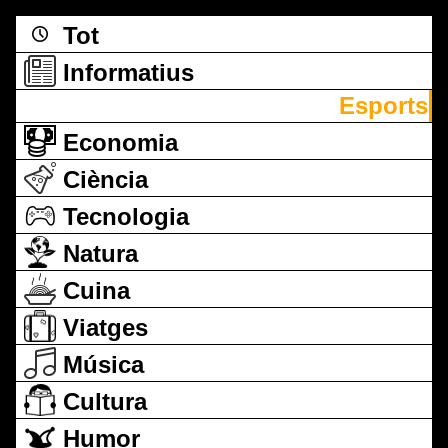
Tot
Informatius
Esports
Economia
Ciència
Tecnologia
Natura
Cuina
Viatges
Música
Cultura
Humor